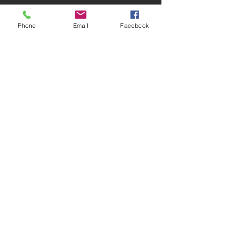
Samedi 9:00 - 18:00
Phone
Email
Facebook
Fermé le dimanche
Avis GOOGLE
Contacts
407, rue Pillon Crouzet
60250 Bury
digitaleharmonie@gmail.com
TEL :
06.14.42.65.91
Prendre rdv en ligne
Mentions légales