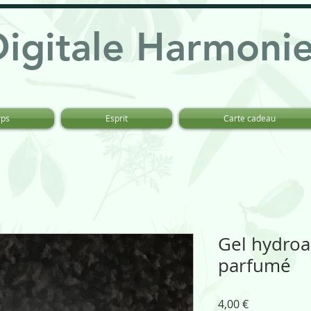
Digitale Harmoni
rps
Esprit
Carte cadeau
Gel hydroa
parfumé
Prix
4,00 €