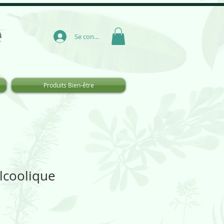
e
Se connecter
Produits Bien-être
lcoolique